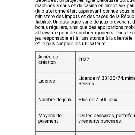
Betera est un projet en ligne biélorusse qui ou
machines à sous et du casino en direct aux pa
(la plateforme était auparavant connue sous le
ministère des impôts et des taxes de la Républiq
fiabilité. Un catalogue varié de jeux provenant
bonus réguliers, ainsi que des applications mob
attrayante pour de nombreux joueurs. Dans le 
jeu responsable et à l'assistance à la clientèle
et le plus sûr pour les utilisateurs.
Année de
2022
création
Licence n° 33120/74, minis
Licence
Belarus.
Nombre de jeux
Plus de 2 500 jeux
Moyens de
Cartes bancaires, portefeu
paiement
virements bancaires.