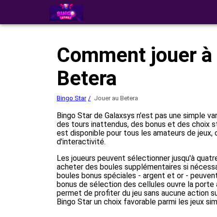
Comment jouer à 
Betera
Bingo Star
Jouer au Betera
Bingo Star de Galaxsys n'est pas une simple va
des tours inattendus, des bonus et des choix s
est disponible pour tous les amateurs de jeux
d'interactivité.
Les joueurs peuvent sélectionner jusqu'à quatre
acheter des boules supplémentaires si nécessa
boules bonus spéciales - argent et or - peuvent
bonus de sélection des cellules ouvre la porte
permet de profiter du jeu sans aucune action s
Bingo Star un choix favorable parmi les jeux simi