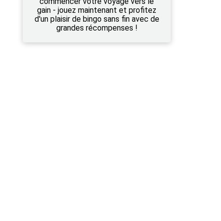
commencer votre voyage vers le
gain - jouez maintenant et profitez
d'un plaisir de bingo sans fin avec de
grandes récompenses !