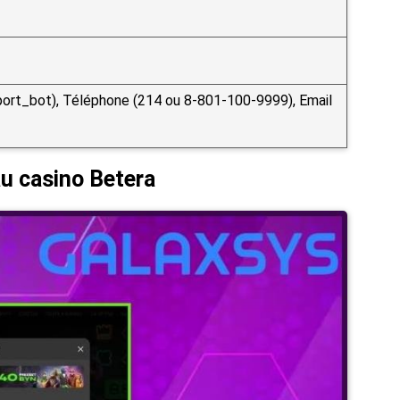
rt_bot), Téléphone (214 ou 8-801-100-9999), Email
u casino Betera