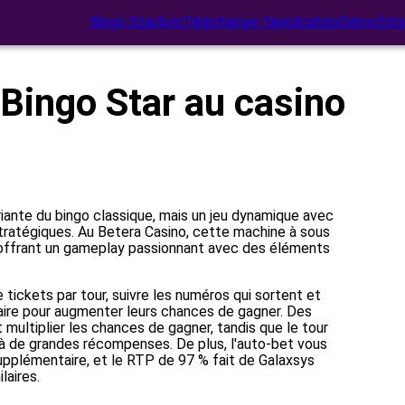
Bingo Star
Avis
Télécharger l'application
Démo
Stra
Bingo Star au casino
riante du bingo classique, mais un jeu dynamique avec
tratégiques. Au Betera Casino, cette machine à sous
, offrant un gameplay passionnant avec des éléments
 tickets par tour, suivre les numéros qui sortent et
ire pour augmenter leurs chances de gagner. Des
 multiplier les chances de gagner, tandis que le tour
 à de grandes récompenses. De plus, l'auto-bet vous
upplémentaire, et le RTP de 97 % fait de Galaxsys
laires.