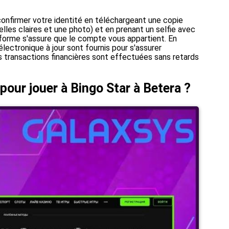
e confirmer votre identité en téléchargeant une copie
les claires et une photo) et en prenant un selfie avec
forme s'assure que le compte vous appartient. En
ectronique à jour sont fournis pour s'assurer
s transactions financières sont effectuées sans retards
our jouer à Bingo Star à Betera ?