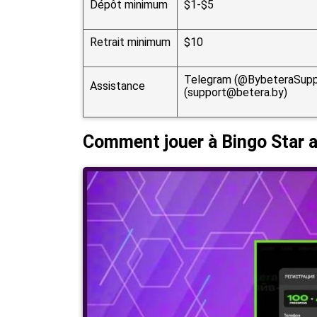
Dépôt minimum
$1-$5
Retrait minimum
$10
Telegram (@BybeteraSuppo
Assistance
(support@betera.by)
Comment jouer à Bingo Star a