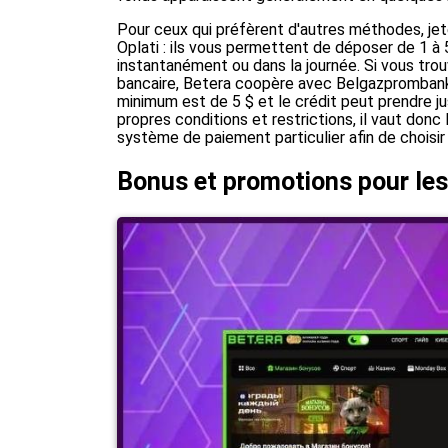
Pour ceux qui préfèrent d'autres méthodes, je
Oplati : ils vous permettent de déposer de 1 à 
instantanément ou dans la journée. Si vous trou
bancaire, Betera coopère avec Belgazprombank,
minimum est de 5 $ et le crédit peut prendre j
propres conditions et restrictions, il vaut don
système de paiement particulier afin de choisir 
Bonus et promotions pour les