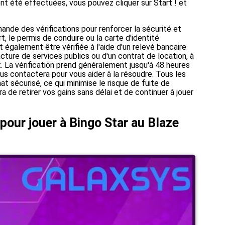
nt été effectuées, vous pouvez cliquer sur Start ! et
nde des vérifications pour renforcer la sécurité et
, le permis de conduire ou la carte d'identité
 également être vérifiée à l'aide d'un relevé bancaire
cture de services publics ou d'un contrat de location, à
. La vérification prend généralement jusqu'à 48 heures
ous contactera pour vous aider à la résoudre. Tous les
t sécurisé, ce qui minimise le risque de fuite de
 de retirer vos gains sans délai et de continuer à jouer
our jouer à Bingo Star au Blaze