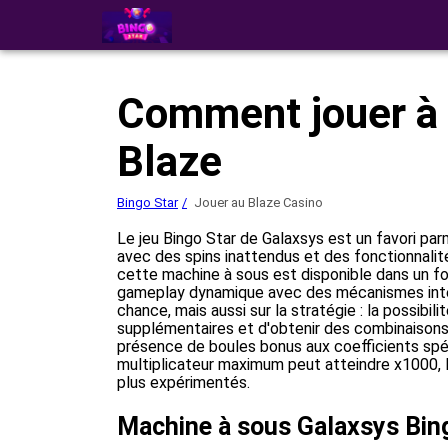
Comment jouer à 
Blaze
Bingo Star
Jouer au Blaze Casino
Le jeu Bingo Star de Galaxsys est un favori pa
avec des spins inattendus et des fonctionnalit
cette machine à sous est disponible dans un fo
gameplay dynamique avec des mécanismes intelli
chance, mais aussi sur la stratégie : la possibil
supplémentaires et d'obtenir des combinaisons
présence de boules bonus aux coefficients spéci
multiplicateur maximum peut atteindre x1000, le
plus expérimentés.
Machine à sous Galaxsys Bin