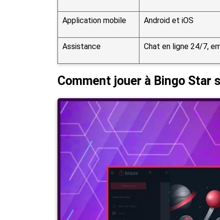
Application mobile
Android et iOS
Assistance
Chat en ligne 24/7, e
Comment jouer à Bingo Star s