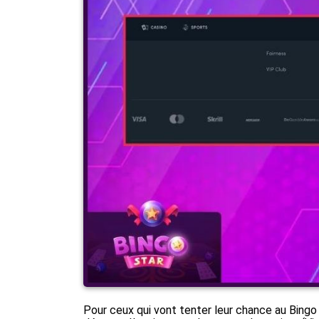
Pour ceux qui vont tenter leur chance au Bingo 