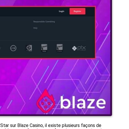
Star sur Blaze Casino, il existe plusieurs façons de