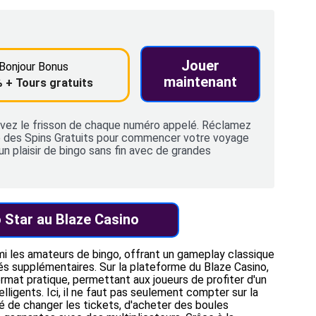
Jouer
Bonjour Bonus
maintenant
 + Tours gratuits
vivez le frisson de chaque numéro appelé. Réclamez
e des Spins Gratuits pour commencer votre voyage
'un plaisir de bingo sans fin avec de grandes
 Star au Blaze Casino
rmi les amateurs de bingo, offrant un gameplay classique
és supplémentaires. Sur la plateforme du Blaze Casino,
rmat pratique, permettant aux joueurs de profiter d'un
gents. Ici, il ne faut pas seulement compter sur la
ité de changer les tickets, d'acheter des boules