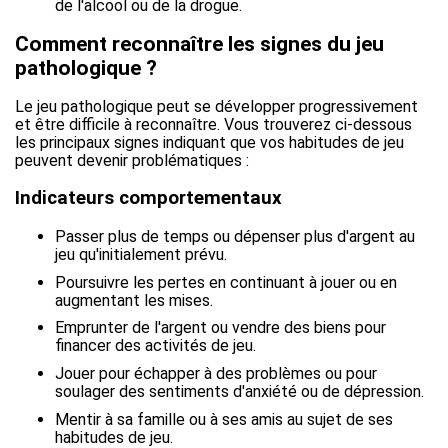
de l'alcool ou de la drogue.
Comment reconnaître les signes du jeu
pathologique ?
Le jeu pathologique peut se développer progressivement
et être difficile à reconnaître. Vous trouverez ci-dessous
les principaux signes indiquant que vos habitudes de jeu
peuvent devenir problématiques :
Indicateurs comportementaux
Passer plus de temps ou dépenser plus d'argent au
jeu qu'initialement prévu.
Poursuivre les pertes en continuant à jouer ou en
augmentant les mises.
Emprunter de l'argent ou vendre des biens pour
financer des activités de jeu.
Jouer pour échapper à des problèmes ou pour
soulager des sentiments d'anxiété ou de dépression.
Mentir à sa famille ou à ses amis au sujet de ses
habitudes de jeu.