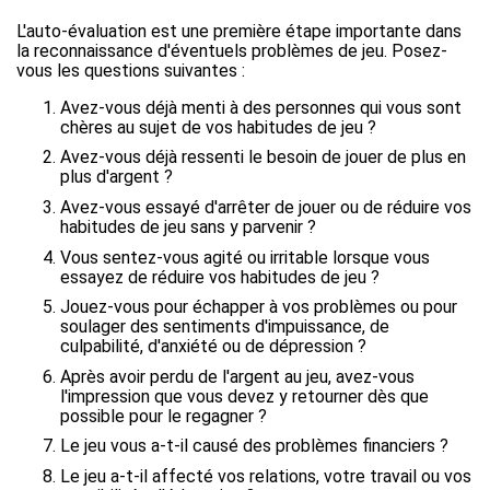
L'auto-évaluation est une première étape importante dans
la reconnaissance d'éventuels problèmes de jeu. Posez-
vous les questions suivantes :
Avez-vous déjà menti à des personnes qui vous sont
chères au sujet de vos habitudes de jeu ?
Avez-vous déjà ressenti le besoin de jouer de plus en
plus d'argent ?
Avez-vous essayé d'arrêter de jouer ou de réduire vos
habitudes de jeu sans y parvenir ?
Vous sentez-vous agité ou irritable lorsque vous
essayez de réduire vos habitudes de jeu ?
Jouez-vous pour échapper à vos problèmes ou pour
soulager des sentiments d'impuissance, de
culpabilité, d'anxiété ou de dépression ?
Après avoir perdu de l'argent au jeu, avez-vous
l'impression que vous devez y retourner dès que
possible pour le regagner ?
Le jeu vous a-t-il causé des problèmes financiers ?
Le jeu a-t-il affecté vos relations, votre travail ou vos