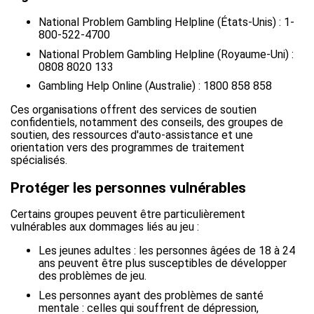
National Problem Gambling Helpline (États-Unis) : 1-
800-522-4700
National Problem Gambling Helpline (Royaume-Uni) :
0808 8020 133
Gambling Help Online (Australie) : 1800 858 858
Ces organisations offrent des services de soutien
confidentiels, notamment des conseils, des groupes de
soutien, des ressources d'auto-assistance et une
orientation vers des programmes de traitement
spécialisés.
Protéger les personnes vulnérables
Certains groupes peuvent être particulièrement
vulnérables aux dommages liés au jeu :
Les jeunes adultes : les personnes âgées de 18 à 24
ans peuvent être plus susceptibles de développer
des problèmes de jeu.
Les personnes ayant des problèmes de santé
mentale : celles qui souffrent de dépression,