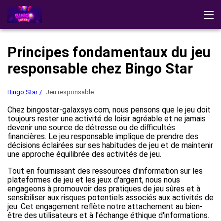
Bingo Star
Avis
Télécharger l'application
Démo
Stratégies
Principes fondamentaux du jeu
Autres Jeux
Jouer au casino
responsable chez Bingo Star
Bingo Star
Jeu responsable
Chez bingostar-galaxsys.com, nous pensons que le jeu doit
toujours rester une activité de loisir agréable et ne jamais
devenir une source de détresse ou de difficultés
financières. Le jeu responsable implique de prendre des
décisions éclairées sur ses habitudes de jeu et de maintenir
une approche équilibrée des activités de jeu.
Tout en fournissant des ressources d'information sur les
plateformes de jeu et les jeux d'argent, nous nous
engageons à promouvoir des pratiques de jeu sûres et à
sensibiliser aux risques potentiels associés aux activités de
jeu. Cet engagement reflète notre attachement au bien-
être des utilisateurs et à l'échange éthique d'informations.