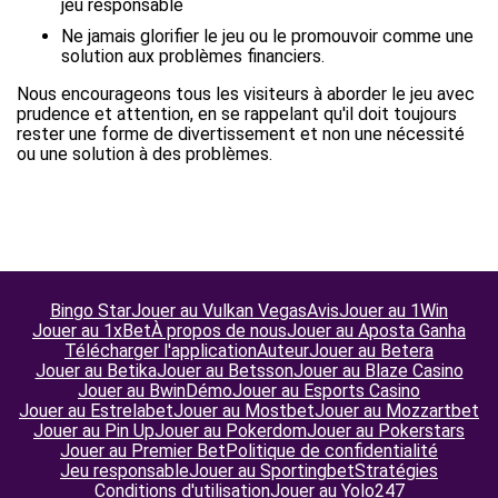
jeu responsable
Ne jamais glorifier le jeu ou le promouvoir comme une
solution aux problèmes financiers.
Nous encourageons tous les visiteurs à aborder le jeu avec
prudence et attention, en se rappelant qu'il doit toujours
rester une forme de divertissement et non une nécessité
ou une solution à des problèmes.
Bingo Star
Jouer au Vulkan Vegas
Avis
Jouer au 1Win
Jouer au 1xBet
À propos de nous
Jouer au Aposta Ganha
Télécharger l'application
Auteur
Jouer au Betera
Jouer au Betika
Jouer au Betsson
Jouer au Blaze Casino
Jouer au Bwin
Démo
Jouer au Esports Casino
Jouer au Estrelabet
Jouer au Mostbet
Jouer au Mozzartbet
Jouer au Pin Up
Jouer au Pokerdom
Jouer au Pokerstars
Jouer au Premier Bet
Politique de confidentialité
Jeu responsable
Jouer au Sportingbet
Stratégies
Conditions d'utilisation
Jouer au Yolo247