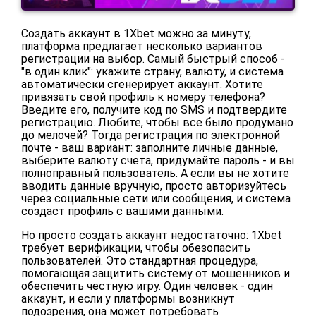
Создать аккаунт в 1Xbet можно за минуту,
платформа предлагает несколько вариантов
регистрации на выбор. Самый быстрый способ -
"в один клик": укажите страну, валюту, и система
автоматически сгенерирует аккаунт. Хотите
привязать свой профиль к номеру телефона?
Введите его, получите код по SMS и подтвердите
регистрацию. Любите, чтобы все было продумано
до мелочей? Тогда регистрация по электронной
почте - ваш вариант: заполните личные данные,
выберите валюту счета, придумайте пароль - и вы
полноправный пользователь. А если вы не хотите
вводить данные вручную, просто авторизуйтесь
через социальные сети или сообщения, и система
создаст профиль с вашими данными.
Но просто создать аккаунт недостаточно: 1Xbet
требует верификации, чтобы обезопасить
пользователей. Это стандартная процедура,
помогающая защитить систему от мошенников и
обеспечить честную игру. Один человек - один
аккаунт, и если у платформы возникнут
подозрения, она может потребовать