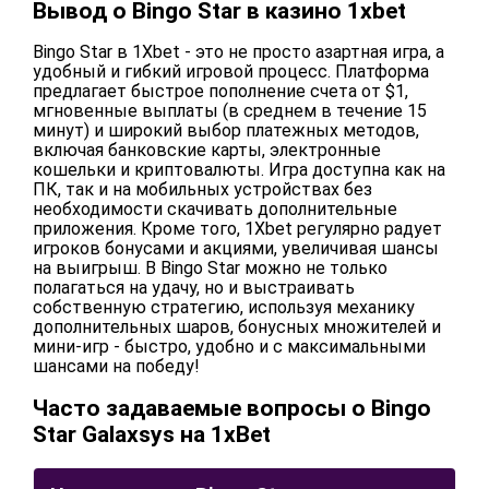
Вывод о Bingo Star в казино 1xbet
Bingo Star в 1Xbet - это не просто азартная игра, а
удобный и гибкий игровой процесс. Платформа
предлагает быстрое пополнение счета от $1,
мгновенные выплаты (в среднем в течение 15
минут) и широкий выбор платежных методов,
включая банковские карты, электронные
кошельки и криптовалюты. Игра доступна как на
ПК, так и на мобильных устройствах без
необходимости скачивать дополнительные
приложения. Кроме того, 1Xbet регулярно радует
игроков бонусами и акциями, увеличивая шансы
на выигрыш. В Bingo Star можно не только
полагаться на удачу, но и выстраивать
собственную стратегию, используя механику
дополнительных шаров, бонусных множителей и
мини-игр - быстро, удобно и с максимальными
шансами на победу!
Часто задаваемые вопросы о Bingo
Star Galaxsys на 1xBet