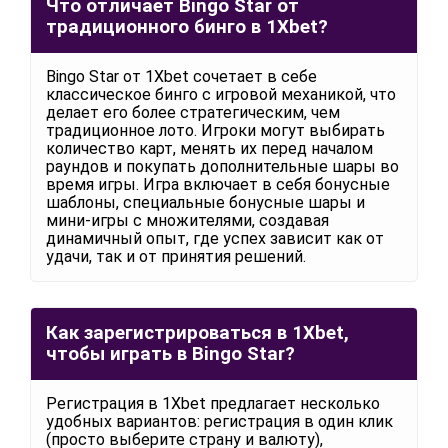
Что отличает Bingo Star от
традиционного бинго в 1Xbet?
Bingo Star от 1Xbet сочетает в себе
классическое бинго с игровой механикой, что
делает его более стратегическим, чем
традиционное лото. Игроки могут выбирать
количество карт, менять их перед началом
раундов и покупать дополнительные шары во
время игры. Игра включает в себя бонусные
шаблоны, специальные бонусные шары и
мини-игры с множителями, создавая
динамичный опыт, где успех зависит как от
удачи, так и от принятия решений.
Как зарегистрироваться в 1Xbet,
чтобы играть в Bingo Star?
Регистрация в 1Xbet предлагает несколько
удобных вариантов: регистрация в один клик
(просто выберите страну и валюту),