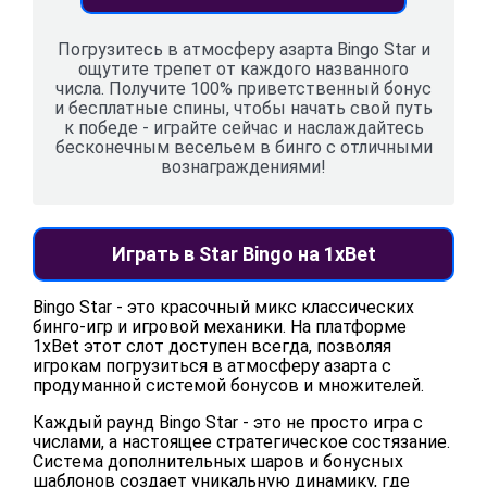
Погрузитесь в атмосферу азарта Bingo Star и
ощутите трепет от каждого названного
числа. Получите 100% приветственный бонус
и бесплатные спины, чтобы начать свой путь
к победе - играйте сейчас и наслаждайтесь
бесконечным весельем в бинго с отличными
вознаграждениями!
Играть в Star Bingo на 1xBet
Bingo Star - это красочный микс классических
бинго-игр и игровой механики. На платформе
1xBet этот слот доступен всегда, позволяя
игрокам погрузиться в атмосферу азарта с
продуманной системой бонусов и множителей.
Каждый раунд Bingo Star - это не просто игра с
числами, а настоящее стратегическое состязание.
Система дополнительных шаров и бонусных
шаблонов создает уникальную динамику, где