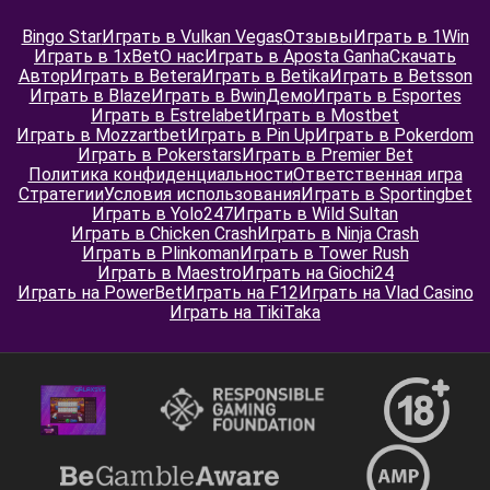
Bingo Star
Играть в Vulkan Vegas
Отзывы
Играть в 1Win
Играть в 1xBet
О нас
Играть в Aposta Ganha
Скачать
Автор
Играть в Betera
Играть в Betika
Играть в Betsson
Играть в Blaze
Играть в Bwin
Демо
Играть в Esportes
Играть в Estrelabet
Играть в Mostbet
Играть в Mozzartbet
Играть в Pin Up
Играть в Pokerdom
Играть в Pokerstars
Играть в Premier Bet
Политика конфиденциальности
Ответственная игра
Стратегии
Условия использования
Играть в Sportingbet
Играть в Yolo247
Играть в Wild Sultan
Играть в Chicken Crash
Играть в Ninja Crash
Играть в Plinkoman
Играть в Tower Rush
Играть в Maestro
Играть на Giochi24
Играть на PowerBet
Играть на F12
Играть на Vlad Casino
Играть на TikiTaka