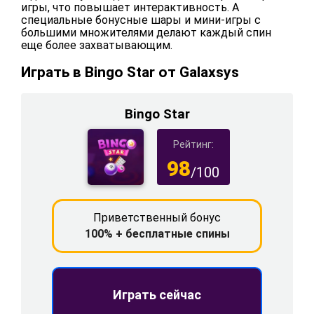
игры, что повышает интерактивность. А
специальные бонусные шары и мини-игры с
большими множителями делают каждый спин
еще более захватывающим.
Играть в Bingo Star от Galaxsys
Bingo Star
Рейтинг:
98
/100
Приветственный бонус
100% + бесплатные спины
Играть сейчас