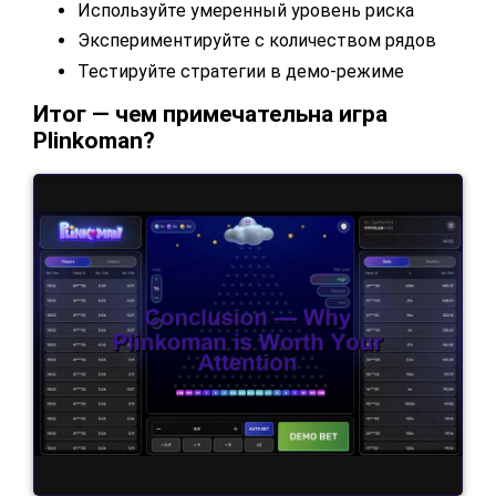
Используйте умеренный уровень риска
Экспериментируйте с количеством рядов
Тестируйте стратегии в демо-режиме
Итог — чем примечательна игра
Plinkoman?