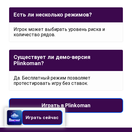
Есть ли несколько режимов?
Игрок может выбирать уровень риска и
количество рядов.
Существует ли демо-версия
Plinkoman?
Да. Бесплатный режим позволяет
протестировать игру без ставок.
Играть в Plinkoman
Играть сейчас