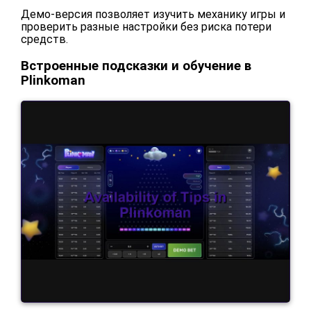
Демо-версия позволяет изучить механику игры и
проверить разные настройки без риска потери
средств.
Встроенные подсказки и обучение в
Plinkoman