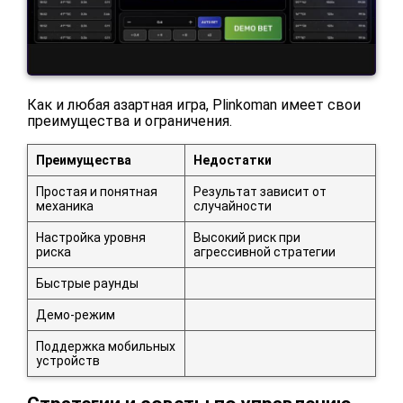
Как и любая азартная игра, Plinkoman имеет свои
преимущества и ограничения.
Преимущества
Недостатки
Простая и понятная
Результат зависит от
механика
случайности
Настройка уровня
Высокий риск при
риска
агрессивной стратегии
Быстрые раунды
Демо-режим
Поддержка мобильных
устройств