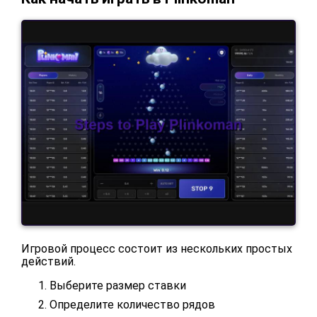
Игровой процесс состоит из нескольких простых
действий.
Выберите размер ставки
Определите количество рядов