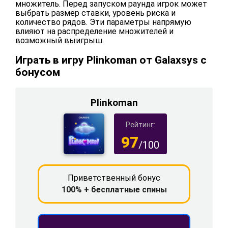
множитель. Перед запуском раунда игрок может
выбрать размер ставки, уровень риска и
количество рядов. Эти параметры напрямую
влияют на распределение множителей и
возможный выигрыш.
Играть в игру Plinkoman от Galaxsys с
бонусом
Plinkoman
Рейтинг:
97
/100
Приветственный бонус
100% + бесплатные спины