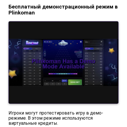
Бесплатный демонстрационный режим в
Plinkoman
Игроки могут протестировать игру в демо-
режиме. В этом режиме используются
виртуальные кредиты.