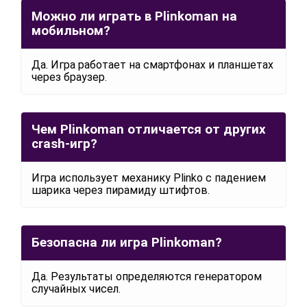
Можно ли играть в Plinkoman на
мобильном?
Да. Игра работает на смартфонах и планшетах
через браузер.
Чем Plinkoman отличается от других
crash-игр?
Игра использует механику Plinko с падением
шарика через пирамиду штифтов.
Безопасна ли игра Plinkoman?
Да. Результаты определяются генератором
случайных чисел.