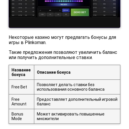
Некоторые казино могут предлагать бонусы для
игры в Plinkoman.
Такие предложения позволяют увеличить баланс
или получить дополнительные ставки.
Название
Описание бонуса
бонуса
Позволяет делать ставки без
Free Bet
использования основного баланса
Free
Предоставляет дополнительный игровой
Amount
баланс
Bonus
Может активировать повышенные
Mode
множители