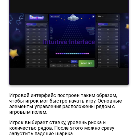
Игровой интерфейс построен таким образом,
чтобы игрок мог быстро начать игру. Основные
элементы управления расположены рядом с
игровым полем.
Игрок выбирает ставку, уровень риска и
количество рядов. После этого можно сразу
запустить падение шарика.