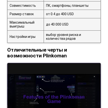
Совместимость
ПК, смартфоны, планшеты
Размер ставок
от 0.4 до 400 USD
Максимальный
до 40 000 USD
выигрыш
выбор уровня риска и
Настройки игры
количества рядов
Отличительные черты и
возможности Plinkoman