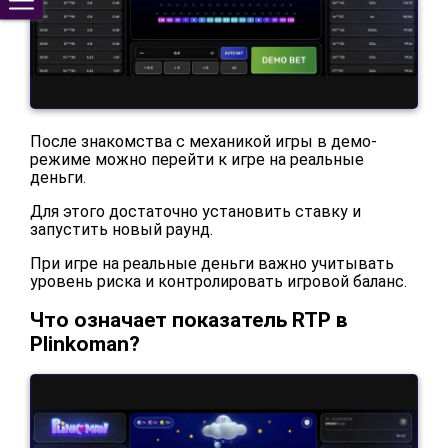
После знакомства с механикой игры в демо-
режиме можно перейти к игре на реальные
деньги.
Для этого достаточно установить ставку и
запустить новый раунд.
При игре на реальные деньги важно учитывать
уровень риска и контролировать игровой баланс.
Что означает показатель RTP в
Plinkoman?