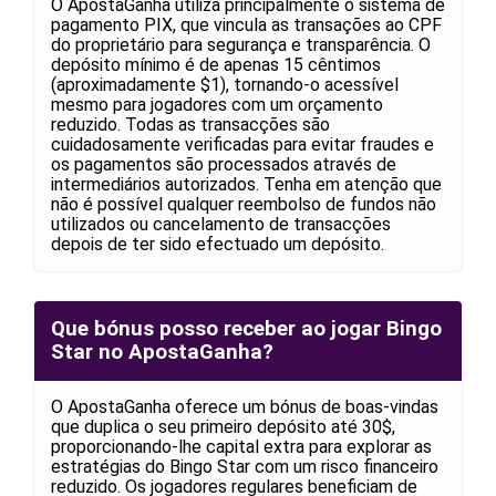
O ApostaGanha utiliza principalmente o sistema de
pagamento PIX, que vincula as transações ao CPF
do proprietário para segurança e transparência. O
depósito mínimo é de apenas 15 cêntimos
(aproximadamente $1), tornando-o acessível
mesmo para jogadores com um orçamento
reduzido. Todas as transacções são
cuidadosamente verificadas para evitar fraudes e
os pagamentos são processados através de
intermediários autorizados. Tenha em atenção que
não é possível qualquer reembolso de fundos não
utilizados ou cancelamento de transacções
depois de ter sido efectuado um depósito.
Que bónus posso receber ao jogar Bingo
Star no ApostaGanha?
O ApostaGanha oferece um bónus de boas-vindas
que duplica o seu primeiro depósito até 30$,
proporcionando-lhe capital extra para explorar as
estratégias do Bingo Star com um risco financeiro
reduzido. Os jogadores regulares beneficiam de