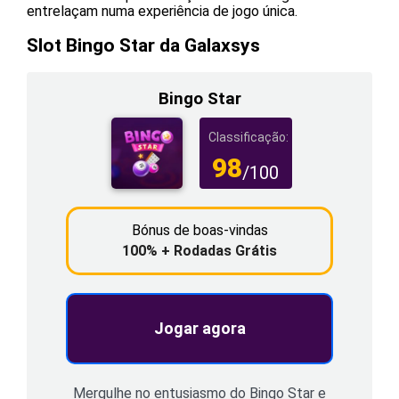
entrelaçam numa experiência de jogo única.
Slot Bingo Star da Galaxsys
Bingo Star
Classificação:
98
/100
Bónus de boas-vindas
100% + Rodadas Grátis
Jogar agora
Mergulhe no entusiasmo do Bingo Star e