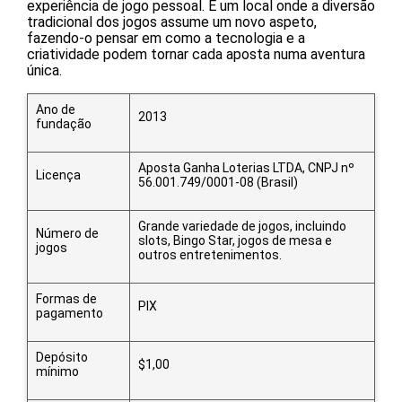
experiência de jogo pessoal. É um local onde a diversão
tradicional dos jogos assume um novo aspeto,
fazendo-o pensar em como a tecnologia e a
criatividade podem tornar cada aposta numa aventura
única.
Ano de
2013
fundação
Aposta Ganha Loterias LTDA, CNPJ nº
Licença
56.001.749/0001-08 (Brasil)
Grande variedade de jogos, incluindo
Número de
slots, Bingo Star, jogos de mesa e
jogos
outros entretenimentos.
Formas de
PIX
pagamento
Depósito
$1,00
mínimo