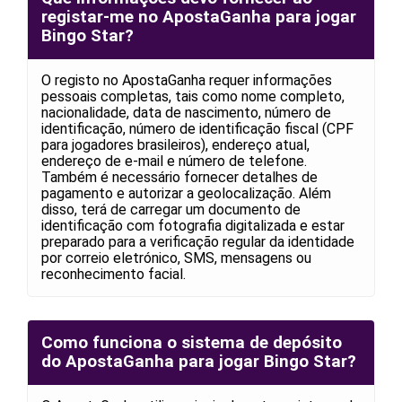
registar-me no ApostaGanha para jogar
Bingo Star?
O registo no ApostaGanha requer informações
pessoais completas, tais como nome completo,
nacionalidade, data de nascimento, número de
identificação, número de identificação fiscal (CPF
para jogadores brasileiros), endereço atual,
endereço de e-mail e número de telefone.
Também é necessário fornecer detalhes de
pagamento e autorizar a geolocalização. Além
disso, terá de carregar um documento de
identificação com fotografia digitalizada e estar
preparado para a verificação regular da identidade
por correio eletrónico, SMS, mensagens ou
reconhecimento facial.
Como funciona o sistema de depósito
do ApostaGanha para jogar Bingo Star?