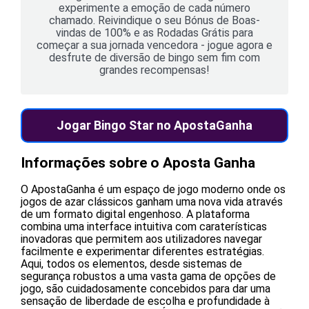
experimente a emoção de cada número
chamado. Reivindique o seu Bónus de Boas-
vindas de 100% e as Rodadas Grátis para
começar a sua jornada vencedora - jogue agora e
desfrute de diversão de bingo sem fim com
grandes recompensas!
Jogar Bingo Star no ApostaGanha
Informações sobre o Aposta Ganha
O ApostaGanha é um espaço de jogo moderno onde os
jogos de azar clássicos ganham uma nova vida através
de um formato digital engenhoso. A plataforma
combina uma interface intuitiva com caraterísticas
inovadoras que permitem aos utilizadores navegar
facilmente e experimentar diferentes estratégias.
Aqui, todos os elementos, desde sistemas de
segurança robustos a uma vasta gama de opções de
jogo, são cuidadosamente concebidos para dar uma
sensação de liberdade de escolha e profundidade à