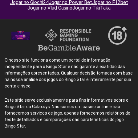
Jogar no Giochi24
Jogar no Power Bet
Jogar no F12bet
Jogar no Vlad Casino
Jogar no TikiTaka
O nosso site funciona como um portal de informação
independente para o Bingo Star e não garante a exatidão das
informações apresentadas. Qualquer decisão tomada com base
na nossa análise dos jogos do Bingo Star é inteiramente por sua
conta e risco.
Este sítio serve exclusivamente para fins informativos sobre o
Bingo Star da Galaxsys. Não somos um casino online e não
fornecemos serviços de jogo, apenas fornecemos relatórios de
teste detalhados e comparações das caraterísticas do jogo
Bingo Star.