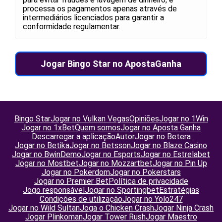
processa os pagamentos apenas através de
intermediários licenciados para garantir a
conformidade regulamentar.
Jogar Bingo Star no ApostaGanha
Bingo Star
Jogar no Vulkan Vegas
Opiniões
Jogar no 1Win
Jogar no 1xBet
Quem somos
Jogar no Aposta Ganha
Descarregar a aplicação
Autor
Jogar no Betera
Jogar no Betika
Jogar no Betsson
Jogar no Blaze Casino
Jogar no Bwin
Demo
Jogar no Esports
Jogar no Estrelabet
Jogar no Mostbet
Jogar no Mozzartbet
Jogar no Pin Up
Jogar no Pokerdom
Jogar no Pokerstars
Jogar no Premier Bet
Política de privacidade
Jogo responsável
Jogar no Sportingbet
Estratégias
Condições de utilização
Jogar no Yolo247
Jogar no Wild Sultan
Joga o Chicken Crash
Jogar Ninja Crash
Jogar Plinkoman
Jogar Tower Rush
Jogar Maestro