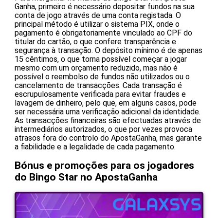
Ganha, primeiro é necessário depositar fundos na sua
conta de jogo através de uma conta registada. O
principal método é utilizar o sistema PIX, onde o
pagamento é obrigatoriamente vinculado ao CPF do
titular do cartão, o que confere transparência e
segurança à transação. O depósito mínimo é de apenas
15 cêntimos, o que torna possível começar a jogar
mesmo com um orçamento reduzido, mas não é
possível o reembolso de fundos não utilizados ou o
cancelamento de transacções. Cada transação é
escrupulosamente verificada para evitar fraudes e
lavagem de dinheiro, pelo que, em alguns casos, pode
ser necessária uma verificação adicional da identidade.
As transacções financeiras são efectuadas através de
intermediários autorizados, o que por vezes provoca
atrasos fora do controlo do ApostaGanha, mas garante
a fiabilidade e a legalidade de cada pagamento.
Bónus e promoções para os jogadores
do Bingo Star no ApostaGanha