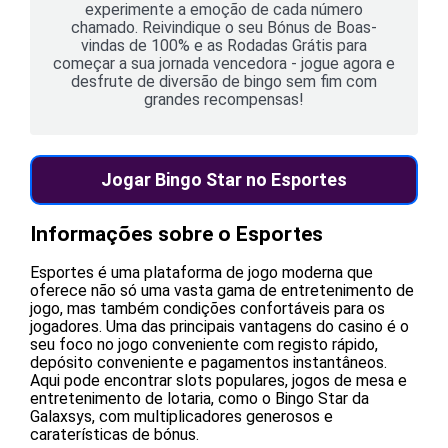
experimente a emoção de cada número
chamado. Reivindique o seu Bónus de Boas-
vindas de 100% e as Rodadas Grátis para
começar a sua jornada vencedora - jogue agora e
desfrute de diversão de bingo sem fim com
grandes recompensas!
Jogar Bingo Star no Esportes
Informações sobre o Esportes
Esportes é uma plataforma de jogo moderna que
oferece não só uma vasta gama de entretenimento de
jogo, mas também condições confortáveis para os
jogadores. Uma das principais vantagens do casino é o
seu foco no jogo conveniente com registo rápido,
depósito conveniente e pagamentos instantâneos.
Aqui pode encontrar slots populares, jogos de mesa e
entretenimento de lotaria, como o Bingo Star da
Galaxsys, com multiplicadores generosos e
caraterísticas de bónus.