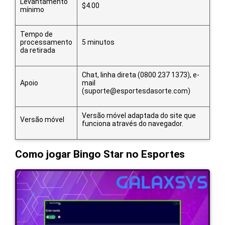
Levantamento
$4.00
mínimo
Tempo de
processamento
5 minutos
da retirada
Chat, linha direta (0800 237 1373), e-
Apoio
mail
(suporte@esportesdasorte.com)
Versão móvel adaptada do site que
Versão móvel
funciona através do navegador.
Como jogar Bingo Star no Esportes