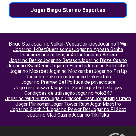
Jogar Bingo Star no Esportes
Bingo Star
Jogar no Vulkan Vegas
Opiniões
Jogar no 1Win
Jogar no 1xBet
Quem somos
Jogar no Aposta Ganha
Descarregar a aplicação
Autor
Jogar no Betera
Jogar no Betika
Jogar no Betsson
Jogar no Blaze Casino
Jogar no Bwin
Demo
Jogar no Esports
Jogar no Estrelabet
Jogar no Mostbet
Jogar no Mozzartbet
Jogar no Pin Up
Jogar no Pokerdom
Jogar no Pokerstars
Jogar no Premier Bet
Política de privacidade
Jogo responsável
Jogar no Sportingbet
Estratégias
Condições de utilização
Jogar no Yolo247
Jogar no Wild Sultan
Joga o Chicken Crash
Jogar Ninja Crash
Jogar Plinkoman
Jogar Tower Rush
Jogar Maestro
Jogar no Giochi24
Jogar no Power Bet
Jogar no F12bet
Jogar no Vlad Casino
Jogar no TikiTaka