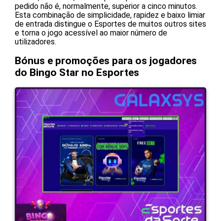
pedido não é, normalmente, superior a cinco minutos.
Esta combinação de simplicidade, rapidez e baixo limiar
de entrada distingue o Esportes de muitos outros sites
e torna o jogo acessível ao maior número de
utilizadores.
Bónus e promoções para os jogadores
do Bingo Star no Esportes