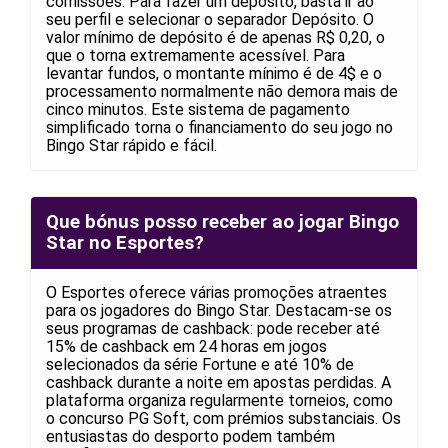
comissões. Para fazer um depósito, basta ir ao
seu perfil e selecionar o separador Depósito. O
valor mínimo de depósito é de apenas R$ 0,20, o
que o torna extremamente acessível. Para
levantar fundos, o montante mínimo é de 4$ e o
processamento normalmente não demora mais de
cinco minutos. Este sistema de pagamento
simplificado torna o financiamento do seu jogo no
Bingo Star rápido e fácil.
Que bónus posso receber ao jogar Bingo
Star no Esportes?
O Esportes oferece várias promoções atraentes
para os jogadores do Bingo Star. Destacam-se os
seus programas de cashback: pode receber até
15% de cashback em 24 horas em jogos
selecionados da série Fortune e até 10% de
cashback durante a noite em apostas perdidas. A
plataforma organiza regularmente torneios, como
o concurso PG Soft, com prémios substanciais. Os
entusiastas do desporto podem também