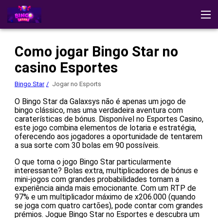
Bingo Star
Opiniões
Descarregar a aplicação
Demo
Como jogar Bingo Star no
Estratégias
Outros Jogos
casino Esportes
Jogar no casino
Bingo Star
Jogar no Esports
O Bingo Star da Galaxsys não é apenas um jogo de
bingo clássico, mas uma verdadeira aventura com
caraterísticas de bónus. Disponível no Esportes Casino,
este jogo combina elementos de lotaria e estratégia,
oferecendo aos jogadores a oportunidade de tentarem
a sua sorte com 30 bolas em 90 possíveis.
O que torna o jogo Bingo Star particularmente
interessante? Bolas extra, multiplicadores de bónus e
mini-jogos com grandes probabilidades tornam a
experiência ainda mais emocionante. Com um RTP de
97% e um multiplicador máximo de x206.000 (quando
se joga com quatro cartões), pode contar com grandes
prémios. Jogue Bingo Star no Esportes e descubra um