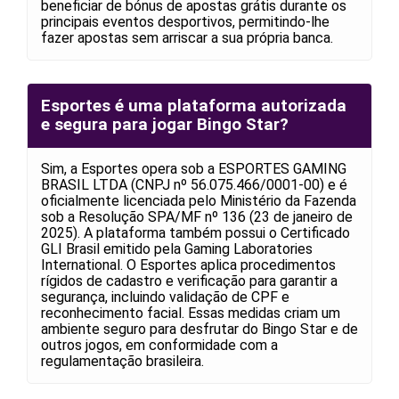
beneficiar de bónus de apostas grátis durante os
principais eventos desportivos, permitindo-lhe
fazer apostas sem arriscar a sua própria banca.
Esportes é uma plataforma autorizada
e segura para jogar Bingo Star?
Sim, a Esportes opera sob a ESPORTES GAMING
BRASIL LTDA (CNPJ nº 56.075.466/0001-00) e é
oficialmente licenciada pelo Ministério da Fazenda
sob a Resolução SPA/MF nº 136 (23 de janeiro de
2025). A plataforma também possui o Certificado
GLI Brasil emitido pela Gaming Laboratories
International. O Esportes aplica procedimentos
rígidos de cadastro e verificação para garantir a
segurança, incluindo validação de CPF e
reconhecimento facial. Essas medidas criam um
ambiente seguro para desfrutar do Bingo Star e de
outros jogos, em conformidade com a
regulamentação brasileira.