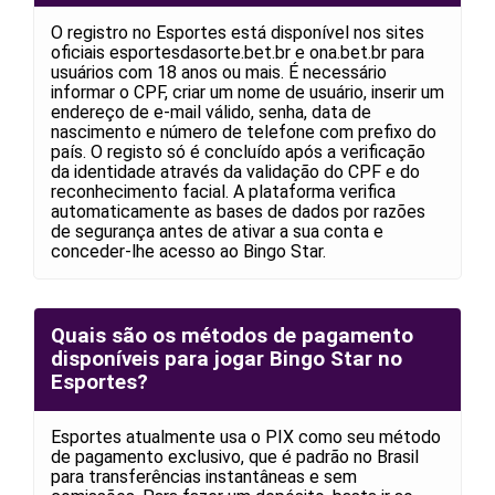
O registro no Esportes está disponível nos sites
oficiais esportesdasorte.bet.br e ona.bet.br para
usuários com 18 anos ou mais. É necessário
informar o CPF, criar um nome de usuário, inserir um
endereço de e-mail válido, senha, data de
nascimento e número de telefone com prefixo do
país. O registo só é concluído após a verificação
da identidade através da validação do CPF e do
reconhecimento facial. A plataforma verifica
automaticamente as bases de dados por razões
de segurança antes de ativar a sua conta e
conceder-lhe acesso ao Bingo Star.
Quais são os métodos de pagamento
disponíveis para jogar Bingo Star no
Esportes?
Esportes atualmente usa o PIX como seu método
de pagamento exclusivo, que é padrão no Brasil
para transferências instantâneas e sem