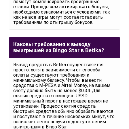
помогут компенсировать проигранные
ставки. Прежде чем активировать бонусы,
необходимо ознакомиться с условиями, так
как не все игры могут соответствовать
требованиям по отыгрышу бонусов.
Каковы требования к выводу
выигрышей из Bingo Star в Betika?
Вывод средств в Betika осуществляется
просто, хотя в зависимости от способа
оплаты существуют требования к
минимальному балансу. Чтобы вывести
средства с M-PESA и Airtel Money, на вашем
счету должно быть не менее $0,34. Для
снятия средств с помощью USSD
минимальный порог в настоящее время не
установлен. Процесс снятия средств
быстрый, средства обычно обрабатываются
и поступают в течение нескольких минут, что
позволяет легко получить доступ к своим
выигрышам в Bingo Star.