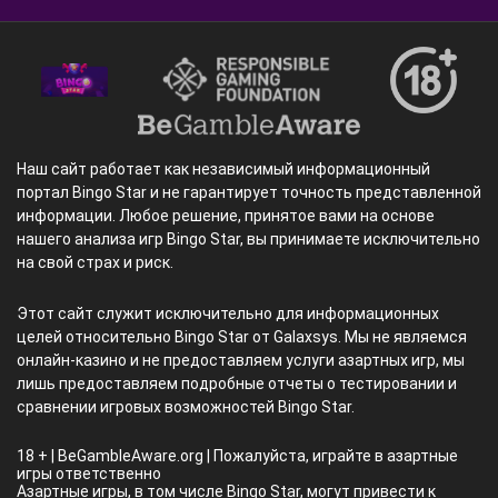
Наш сайт работает как независимый информационный
портал Bingo Star и не гарантирует точность представленной
информации. Любое решение, принятое вами на основе
нашего анализа игр Bingo Star, вы принимаете исключительно
на свой страх и риск.
Этот сайт служит исключительно для информационных
целей относительно Bingo Star от Galaxsys. Мы не являемся
онлайн-казино и не предоставляем услуги азартных игр, мы
лишь предоставляем подробные отчеты о тестировании и
сравнении игровых возможностей Bingo Star.
18 + | BeGambleAware.org | Пожалуйста, играйте в азартные
игры ответственно
Азартные игры, в том числе Bingo Star, могут привести к