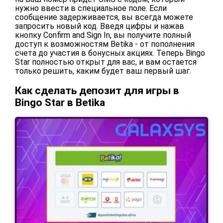
нужно ввести в специальное поле. Если
сообщение задерживается, вы всегда можете
запросить новый код. Введя цифры и нажав
кнопку Confirm and Sign In, вы получите полный
доступ к возможностям Betika - от пополнения
счета до участия в бонусных акциях. Теперь Bingo
Star полностью открыт для вас, и вам остается
только решить, каким будет ваш первый шаг.
Как сделать депозит для игры в
Bingo Star в Betika