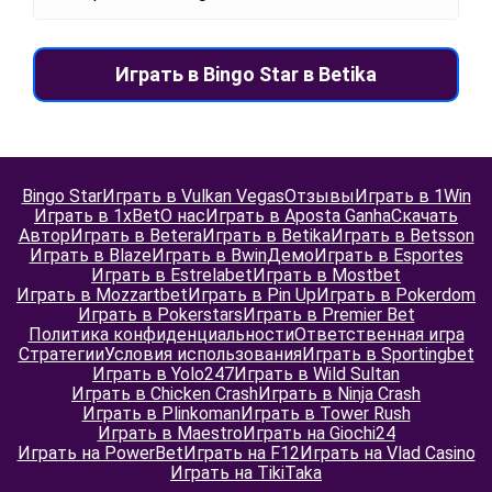
Играть в Bingo Star в Betika
Bingo Star
Играть в Vulkan Vegas
Отзывы
Играть в 1Win
Играть в 1xBet
О нас
Играть в Aposta Ganha
Скачать
Автор
Играть в Betera
Играть в Betika
Играть в Betsson
Играть в Blaze
Играть в Bwin
Демо
Играть в Esportes
Играть в Estrelabet
Играть в Mostbet
Играть в Mozzartbet
Играть в Pin Up
Играть в Pokerdom
Играть в Pokerstars
Играть в Premier Bet
Политика конфиденциальности
Ответственная игра
Стратегии
Условия использования
Играть в Sportingbet
Играть в Yolo247
Играть в Wild Sultan
Играть в Chicken Crash
Играть в Ninja Crash
Играть в Plinkoman
Играть в Tower Rush
Играть в Maestro
Играть на Giochi24
Играть на PowerBet
Играть на F12
Играть на Vlad Casino
Играть на TikiTaka