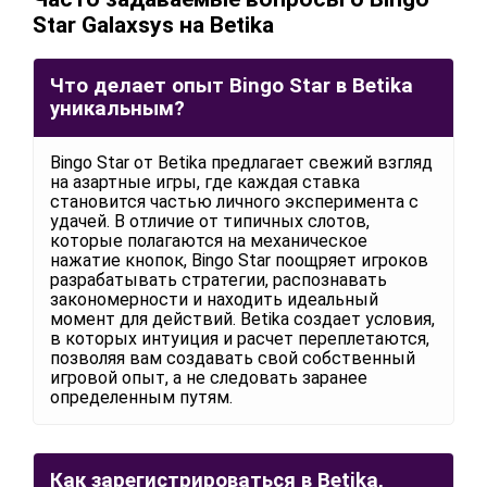
Star Galaxsys на Betika
Что делает опыт Bingo Star в Betika
уникальным?
Bingo Star от Betika предлагает свежий взгляд
на азартные игры, где каждая ставка
становится частью личного эксперимента с
удачей. В отличие от типичных слотов,
которые полагаются на механическое
нажатие кнопок, Bingo Star поощряет игроков
разрабатывать стратегии, распознавать
закономерности и находить идеальный
момент для действий. Betika создает условия,
в которых интуиция и расчет переплетаются,
позволяя вам создавать свой собственный
игровой опыт, а не следовать заранее
определенным путям.
Как зарегистрироваться в Betika,