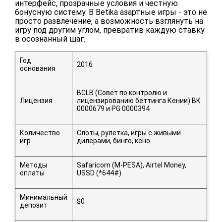
интерфейс, прозрачные условия и честную
бонусную систему. В Betika азартные игры - это не
просто развлечение, а возможность взглянуть на
игру под другим углом, превратив каждую ставку
в осознанный шаг.
Год
2016
основания
BCLB (Совет по контролю и
Лицензия
лицензированию беттинга Кении) BK
0000679 и PG 0000394
Количество
Слоты, рулетка, игры с живыми
игр
дилерами, бинго, кено
Методы
Safaricom (M-PESA), Airtel Money,
оплаты
USSD (*644#)
Минимальный
$0
депозит