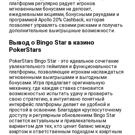
платформа регулярно радует игроков
мгновенными бонусами на депозит,
ежедневными акциями, бонусными раундами и
программой Apollo 20% Cashback, которая
позволяет управлять своими рисками и получать
дополнительные выигрышные возможности.
Вывод о Bingo Star в казино
PokerStars
PokerStars Bingo Star - это идеальное сочетание
увлекательного геймплея и функциональности
платформы, позволяющее игрокам наслаждаться
мгновенными выигрышами и выгодными
бонусами. Игра предлагает оригинальную
механику, где каждая ставка становится
возможностью испытать удачу и проверить
свою стратегию, а интуитивно понятный
интерфейс платформы делает ее удобной и
простой в освоении. Благодаря круглосуточному
доступу и регулярным обновлениям Bingo Star
остается актуальным и привлекательным
вариантом для тех, кто ценит баланс между
азартом и ответственным подходом к азартным