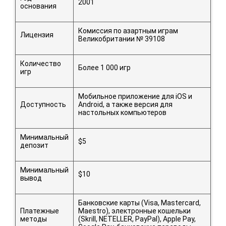
2001
основания
Комиссия по азартным играм
Лицензия
Великобритании № 39108
Количество
Более 1 000 игр
игр
Мобильное приложение для iOS и
Доступность
Android, а также версия для
настольных компьютеров
Минимальный
$5
депозит
Минимальный
$10
вывод
Банковские карты (Visa, Mastercard,
Платежные
Maestro), электронные кошельки
методы
(Skrill, NETELLER, PayPal), Apple Pay,