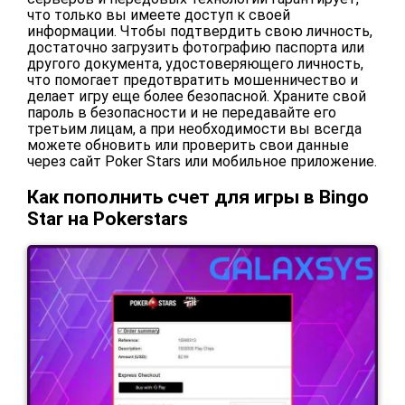
что только вы имеете доступ к своей
информации. Чтобы подтвердить свою личность,
достаточно загрузить фотографию паспорта или
другого документа, удостоверяющего личность,
что помогает предотвратить мошенничество и
делает игру еще более безопасной. Храните свой
пароль в безопасности и не передавайте его
третьим лицам, а при необходимости вы всегда
можете обновить или проверить свои данные
через сайт Poker Stars или мобильное приложение.
Как пополнить счет для игры в Bingo
Star на Pokerstars