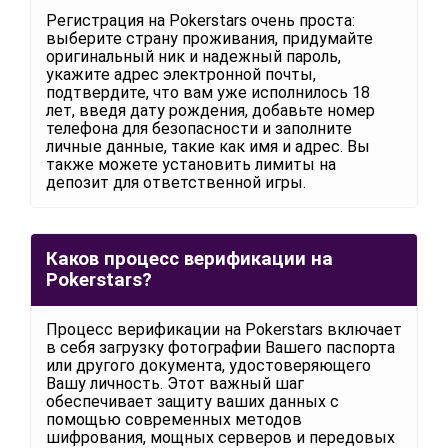
Регистрация на Pokerstars очень проста:
выберите страну проживания, придумайте
оригинальный ник и надежный пароль,
укажите адрес электронной почты,
подтвердите, что вам уже исполнилось 18
лет, введя дату рождения, добавьте номер
телефона для безопасности и заполните
личные данные, такие как имя и адрес. Вы
также можете установить лимиты на
депозит для ответственной игры.
Каков процесс верификации на
Pokerstars?
Процесс верификации на Pokerstars включает
в себя загрузку фотографии Вашего паспорта
или другого документа, удостоверяющего
Вашу личность. Этот важный шаг
обеспечивает защиту ваших данных с
помощью современных методов
шифрования, мощных серверов и передовых