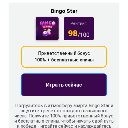
Bingo Star
Рейтинг:
98
/100
Приветственный бонус
100% + бесплатные спины
Играть сейчас
Погрузитесь в атмосферу азарта Bingo Star и
ощутите трепет от каждого названного
числа. Получите 100% приветственный бонус
и бесплатные спины, чтобы начать свой путь
к победе - играйте сейчас и наслаждайтесь