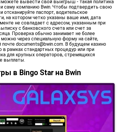
 сможете вывести свой выигрыш - такая политика
к и саму компанию Bwin. Чтобы подтвердить свою
и отсканируйте паспорт, водительское
и, на котором четко указаны ваше имя, дата
ументе не совпадает с адресом, указанным при
ыписку с банковского счета или счет за
сяца. Проверка обычно занимает не более
 можно через специальную форму на сайте,
 почте documents@bwin.com. В будущем казино
в рамках стандартных процедур или при
ика для крупных операторов, стремящихся
е выплаты.
ры в Bingo Star на Bwin