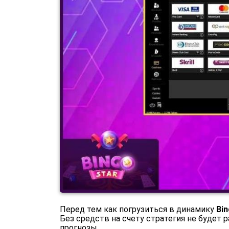
Перед тем как погрузиться в динамику
Bin
Без средств на счету стратегия не будет
прогнозы.