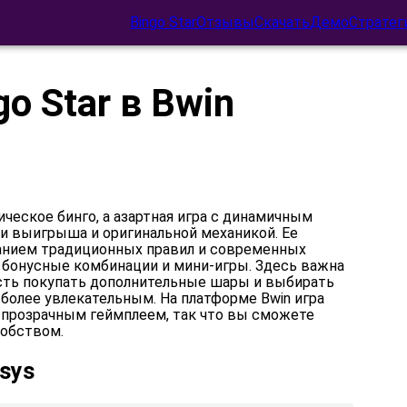
Bingo Star
Отзывы
Скачать
Демо
Стратег
go Star в Bwin
ссическое бинго, а азартная игра с динамичным
 выигрыша и оригинальной механикой. Ее
анием традиционных правил и современных
 бонусные комбинации и мини-игры. Здесь важна
ность покупать дополнительные шары и выбирать
олее увлекательным. На платформе Bwin игра
 прозрачным геймплеем, так что вы сможете
добством.
xsys