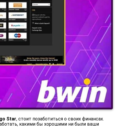
go Star
, стоит позаботиться о своих финансах.
 работать, какими бы хорошими ни были ваши