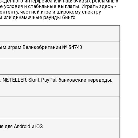
ожденного интерфейса или навязчивых рекламных
ые условия и стабильные выплаты. Играть здесь -
онтенту, честной игре и широкому спектру
ы или динамичные раунды бинго.
ым играм Великобритании № 54743
y, NETELLER, Skrill, PayPal, банковские переводы,
 для Android и iOS