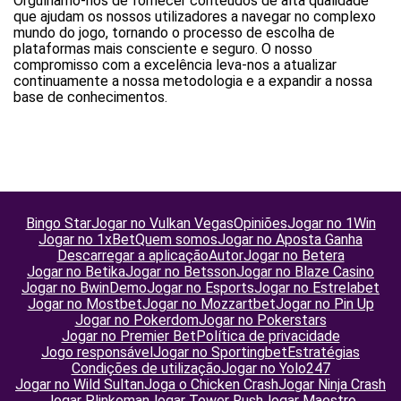
Orgulhamo-nos de fornecer conteúdos de alta qualidade
que ajudam os nossos utilizadores a navegar no complexo
mundo do jogo, tornando o processo de escolha de
plataformas mais consciente e seguro. O nosso
compromisso com a excelência leva-nos a atualizar
continuamente a nossa metodologia e a expandir a nossa
base de conhecimentos.
Bingo Star
Jogar no Vulkan Vegas
Opiniões
Jogar no 1Win
Jogar no 1xBet
Quem somos
Jogar no Aposta Ganha
Descarregar a aplicação
Autor
Jogar no Betera
Jogar no Betika
Jogar no Betsson
Jogar no Blaze Casino
Jogar no Bwin
Demo
Jogar no Esports
Jogar no Estrelabet
Jogar no Mostbet
Jogar no Mozzartbet
Jogar no Pin Up
Jogar no Pokerdom
Jogar no Pokerstars
Jogar no Premier Bet
Política de privacidade
Jogo responsável
Jogar no Sportingbet
Estratégias
Condições de utilização
Jogar no Yolo247
Jogar no Wild Sultan
Joga o Chicken Crash
Jogar Ninja Crash
Jogar Plinkoman
Jogar Tower Rush
Jogar Maestro