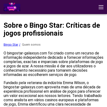
Bingo Star
Opiniões
Descarregar a aplicação
Demo
Sobre o Bingo Star: Críticas de
Estratégias
Outros Jogos
jogos profissionais
Jogar no casino
Bingo Star
Quem somos
O bingostar-galaxsys.com foi criado como um recurso de
informação independente dedicado a fornecer informações
completas, exactas e imparciais sobre plataformas de jogo
e jogos de azar. A nossa missão é dar aos utilizadores o
conhecimento necessário para tomarem decisões
informadas ao escolherem serviços de jogo.
Fundado pela veterana da indústria Emma Wilson, o
bingostar-galaxsys.com aproveita mais de uma década de
experiência profissional em análise de jogos para oferecer
um valor excecional aos nossos leitores. Tendo trabalhado
como analista em vários casinos europeus e plataformas
de jogo, Emma identificou uma clara necessidade de