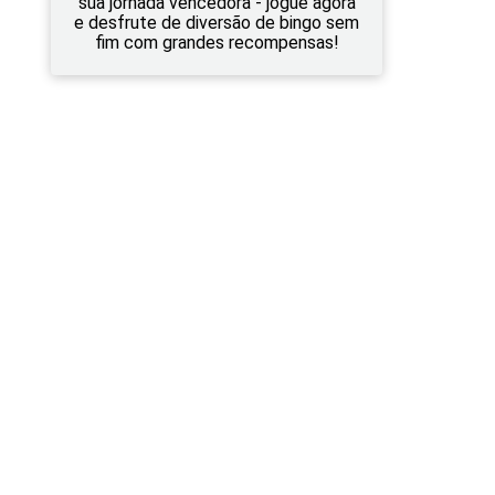
sua jornada vencedora - jogue agora
e desfrute de diversão de bingo sem
fim com grandes recompensas!