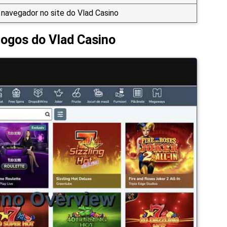
 navegador no site do Vlad Casino
jogos do Vlad Casino