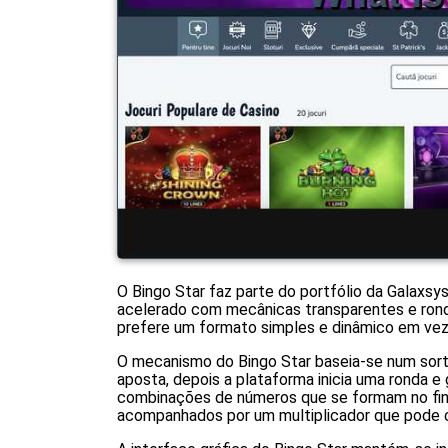
O Bingo Star faz parte do portfólio da Galaxs
acelerado com mecânicas transparentes e ronda
prefere um formato simples e dinâmico em vez 
O mecanismo do Bingo Star baseia-se num sor
aposta, depois a plataforma inicia uma ronda e 
combinações de números que se formam no fina
acompanhados por um multiplicador que pode 