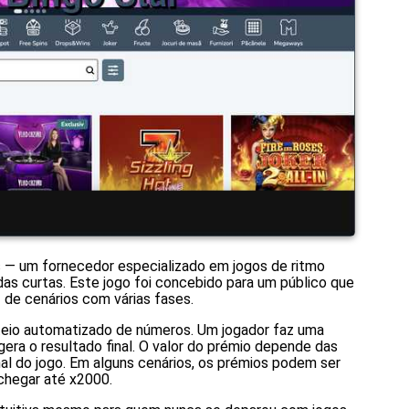
ys — um fornecedor especializado em jogos de ritmo
s curtas. Este jogo foi concebido para um público que
de cenários com várias fases.
teio automatizado de números. Um jogador faz uma
gera o resultado final. O valor do prémio depende das
l do jogo. Em alguns cenários, os prémios podem ser
chegar até x2000.