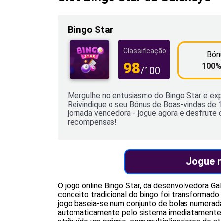
Bingo Star
Classificação:
Bón
98
100%
/100
Mergulhe no entusiasmo do Bingo Star e e
Reivindique o seu Bónus de Boas-vindas de 
jornada vencedora - jogue agora e desfrute
recompensas!
Jogue n
O jogo online Bingo Star, da desenvolvedora Ga
conceito tradicional do bingo foi transformado
jogo baseia-se num conjunto de bolas numeradas
automaticamente pelo sistema imediatamente a