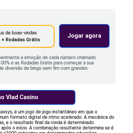
us de boas-vindas
Jogar agora
 + Rodadas Grátis
xperimente a emoção de cada número chamado.
100% e as Rodadas Grátis para começar a sua
 de diversão de bingo sem fim com grandes
o Vlad Casino
laxsys, é um jogo de jogo instantâneo em que o
 num formato digital de ritmo acelerado. A mecânica do
, e o resultado final da ronda é determinado
pós o início. A combinação resultante determina se é