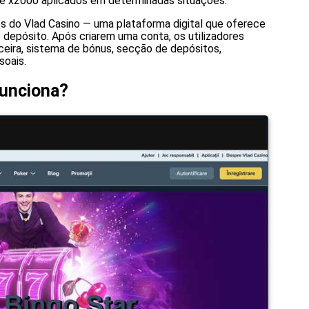
té x2000 aplicados em determinadas situações.
és do Vlad Casino — uma plataforma digital que oferece
 depósito. Após criarem uma conta, os utilizadores
eira, sistema de bónus, secção de depósitos,
soais.
funciona?