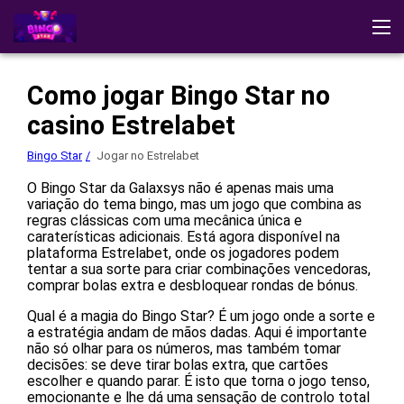
Bingo Star
Opiniões
Descarregar a aplicação
Demo
Como jogar Bingo Star no
Estratégias
Outros Jogos
casino Estrelabet
Jogar no casino
Bingo Star
Jogar no Estrelabet
O Bingo Star da Galaxsys não é apenas mais uma
variação do tema bingo, mas um jogo que combina as
regras clássicas com uma mecânica única e
caraterísticas adicionais. Está agora disponível na
plataforma Estrelabet, onde os jogadores podem
tentar a sua sorte para criar combinações vencedoras,
comprar bolas extra e desbloquear rondas de bónus.
Qual é a magia do Bingo Star? É um jogo onde a sorte e
a estratégia andam de mãos dadas. Aqui é importante
não só olhar para os números, mas também tomar
decisões: se deve tirar bolas extra, que cartões
escolher e quando parar. É isto que torna o jogo tenso,
emocionante e lhe dá uma sensação de controlo total