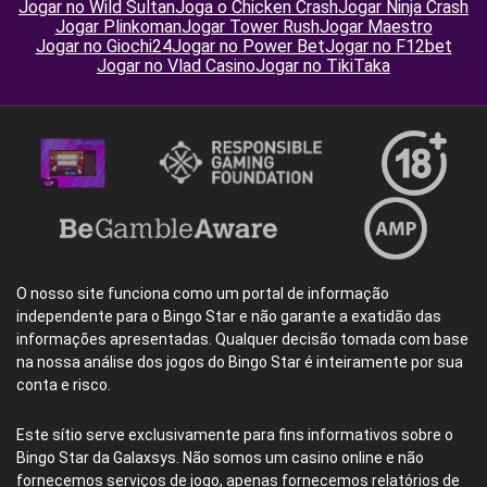
Jogar no Wild Sultan
Joga o Chicken Crash
Jogar Ninja Crash
Jogar Plinkoman
Jogar Tower Rush
Jogar Maestro
Jogar no Giochi24
Jogar no Power Bet
Jogar no F12bet
Jogar no Vlad Casino
Jogar no TikiTaka
O nosso site funciona como um portal de informação
independente para o Bingo Star e não garante a exatidão das
informações apresentadas. Qualquer decisão tomada com base
na nossa análise dos jogos do Bingo Star é inteiramente por sua
conta e risco.
Este sítio serve exclusivamente para fins informativos sobre o
Bingo Star da Galaxsys. Não somos um casino online e não
fornecemos serviços de jogo, apenas fornecemos relatórios de