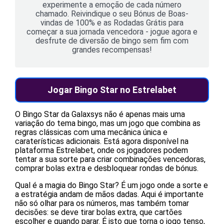
experimente a emoção de cada número
chamado. Reivindique o seu Bónus de Boas-
vindas de 100% e as Rodadas Grátis para
começar a sua jornada vencedora - jogue agora e
desfrute de diversão de bingo sem fim com
grandes recompensas!
Jogar Bingo Star no Estrelabet
O Bingo Star da Galaxsys não é apenas mais uma
variação do tema bingo, mas um jogo que combina as
regras clássicas com uma mecânica única e
caraterísticas adicionais. Está agora disponível na
plataforma Estrelabet, onde os jogadores podem
tentar a sua sorte para criar combinações vencedoras,
comprar bolas extra e desbloquear rondas de bónus.
Qual é a magia do Bingo Star? É um jogo onde a sorte e
a estratégia andam de mãos dadas. Aqui é importante
não só olhar para os números, mas também tomar
decisões: se deve tirar bolas extra, que cartões
escolher e quando parar. É isto que torna o jogo tenso,