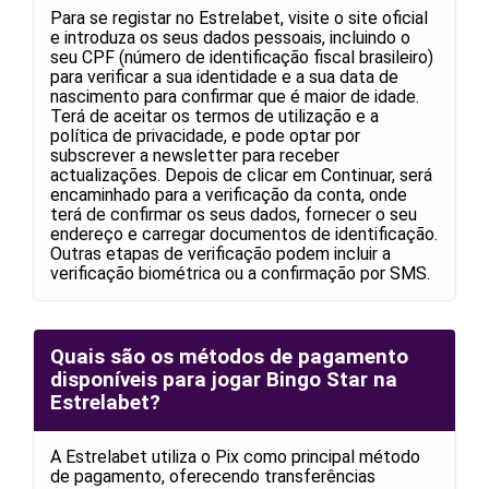
Para se registar no Estrelabet, visite o site oficial
e introduza os seus dados pessoais, incluindo o
seu CPF (número de identificação fiscal brasileiro)
para verificar a sua identidade e a sua data de
nascimento para confirmar que é maior de idade.
Terá de aceitar os termos de utilização e a
política de privacidade, e pode optar por
subscrever a newsletter para receber
actualizações. Depois de clicar em Continuar, será
encaminhado para a verificação da conta, onde
terá de confirmar os seus dados, fornecer o seu
endereço e carregar documentos de identificação.
Outras etapas de verificação podem incluir a
verificação biométrica ou a confirmação por SMS.
Quais são os métodos de pagamento
disponíveis para jogar Bingo Star na
Estrelabet?
A Estrelabet utiliza o Pix como principal método
de pagamento, oferecendo transferências