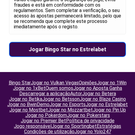
fraudes e está em conformidade com os
regulamentos. Sem completar a verificação, o seu
acesso às apostas permanecerá limitado, pelo que
se recomenda que complete este processo
imediatamente após o registo.
Jogar Bingo Star no Estrelabet
Bingo Star
Jogar no Vulkan Vegas
Opiniões
Jogar no 1Win
Jogar no 1xBet
Quem somos
Jogar no Aposta Ganha
Descarregar a aplicação
Autor
Jogar no Betera
Jogar no Betika
Jogar no Betsson
Jogar no Blaze Casino
Jogar no Bwin
Demo
Jogar no Esports
Jogar no Estrelabet
Jogar no Mostbet
Jogar no Mozzartbet
Jogar no Pin Up
Jogar no Pokerdom
Jogar no Pokerstars
Jogar no Premier Bet
Política de privacidade
Jogo responsável
Jogar no Sportingbet
Estratégias
Condições de utilização
Jogar no Yolo247