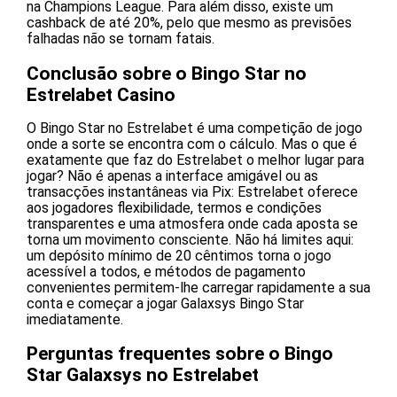
na Champions League. Para além disso, existe um
cashback de até 20%, pelo que mesmo as previsões
falhadas não se tornam fatais.
Conclusão sobre o Bingo Star no
Estrelabet Casino
O Bingo Star no Estrelabet é uma competição de jogo
onde a sorte se encontra com o cálculo. Mas o que é
exatamente que faz do Estrelabet o melhor lugar para
jogar? Não é apenas a interface amigável ou as
transacções instantâneas via Pix: Estrelabet oferece
aos jogadores flexibilidade, termos e condições
transparentes e uma atmosfera onde cada aposta se
torna um movimento consciente. Não há limites aqui:
um depósito mínimo de 20 cêntimos torna o jogo
acessível a todos, e métodos de pagamento
convenientes permitem-lhe carregar rapidamente a sua
conta e começar a jogar Galaxsys Bingo Star
imediatamente.
Perguntas frequentes sobre o Bingo
Star Galaxsys no Estrelabet