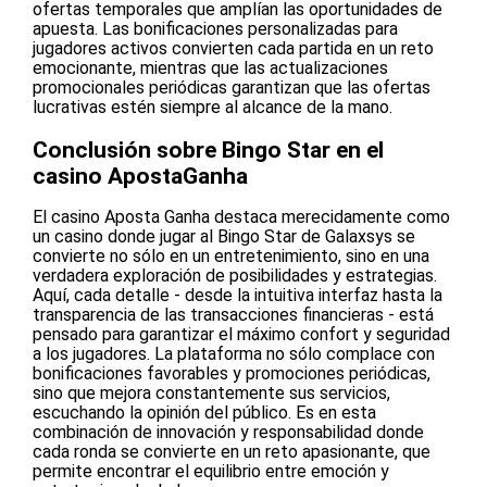
ofertas temporales que amplían las oportunidades de
apuesta. Las bonificaciones personalizadas para
jugadores activos convierten cada partida en un reto
emocionante, mientras que las actualizaciones
promocionales periódicas garantizan que las ofertas
lucrativas estén siempre al alcance de la mano.
Conclusión sobre Bingo Star en el
casino ApostaGanha
El casino Aposta Ganha destaca merecidamente como
un casino donde jugar al Bingo Star de Galaxsys se
convierte no sólo en un entretenimiento, sino en una
verdadera exploración de posibilidades y estrategias.
Aquí, cada detalle - desde la intuitiva interfaz hasta la
transparencia de las transacciones financieras - está
pensado para garantizar el máximo confort y seguridad
a los jugadores. La plataforma no sólo complace con
bonificaciones favorables y promociones periódicas,
sino que mejora constantemente sus servicios,
escuchando la opinión del público. Es en esta
combinación de innovación y responsabilidad donde
cada ronda se convierte en un reto apasionante, que
permite encontrar el equilibrio entre emoción y