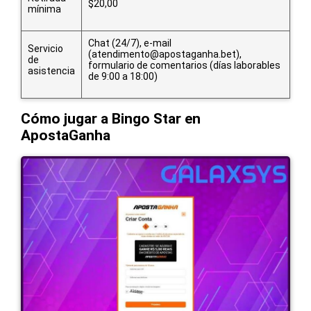
$20,00
mínima
Chat (24/7), e-mail
Servicio
(atendimento@apostaganha.bet),
de
formulario de comentarios (días laborables
asistencia
de 9:00 a 18:00)
Cómo jugar a Bingo Star en
ApostaGanha