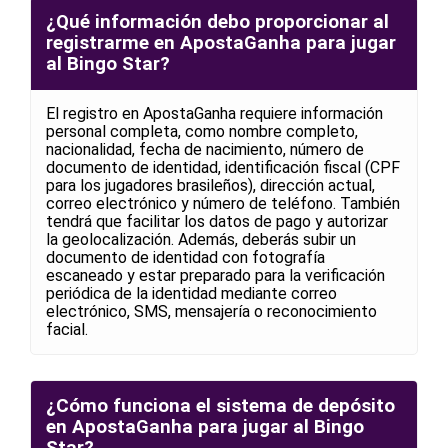
¿Qué información debo proporcionar al
registrarme en ApostaGanha para jugar
al Bingo Star?
El registro en ApostaGanha requiere información
personal completa, como nombre completo,
nacionalidad, fecha de nacimiento, número de
documento de identidad, identificación fiscal (CPF
para los jugadores brasileños), dirección actual,
correo electrónico y número de teléfono. También
tendrá que facilitar los datos de pago y autorizar
la geolocalización. Además, deberás subir un
documento de identidad con fotografía
escaneado y estar preparado para la verificación
periódica de la identidad mediante correo
electrónico, SMS, mensajería o reconocimiento
facial.
¿Cómo funciona el sistema de depósito
en ApostaGanha para jugar al Bingo
Star?