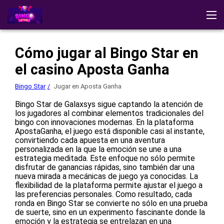
Bingo Star
Testimonios
Descargar aplicación
Demo
Cómo jugar al Bingo Star en
Estrategias
Otros Juegos
el casino Aposta Ganha
Jugar en el casino
Bingo Star
Jugar en Aposta Ganha
Bingo Star de Galaxsys sigue captando la atención de
los jugadores al combinar elementos tradicionales del
bingo con innovaciones modernas. En la plataforma
ApostaGanha, el juego está disponible casi al instante,
convirtiendo cada apuesta en una aventura
personalizada en la que la emoción se une a una
estrategia meditada. Este enfoque no sólo permite
disfrutar de ganancias rápidas, sino también dar una
nueva mirada a mecánicas de juego ya conocidas. La
flexibilidad de la plataforma permite ajustar el juego a
las preferencias personales. Como resultado, cada
ronda en Bingo Star se convierte no sólo en una prueba
de suerte, sino en un experimento fascinante donde la
emoción y la estrategia se entrelazan en una