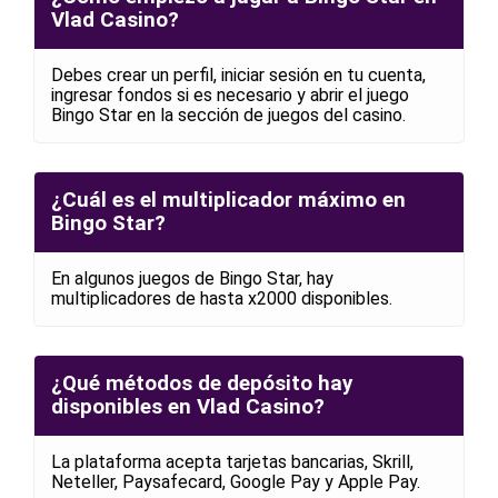
Vlad Casino?
Debes crear un perfil, iniciar sesión en tu cuenta,
ingresar fondos si es necesario y abrir el juego
Bingo Star en la sección de juegos del casino.
¿Cuál es el multiplicador máximo en
Bingo Star?
En algunos juegos de Bingo Star, hay
multiplicadores de hasta x2000 disponibles.
¿Qué métodos de depósito hay
disponibles en Vlad Casino?
La plataforma acepta tarjetas bancarias, Skrill,
Neteller, Paysafecard, Google Pay y Apple Pay.