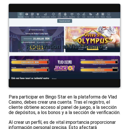
Para participar en Bingo Star en la plataforma de Vlad
Casino, debes crear una cuenta. Tras el registro, el
cliente obtiene acceso al panel de juego, a la sección
de depósitos, a los bonos y a la sección de verificación.
Al crear un perfil, es de vital importancia proporcionar
información personal precisa. Esto afectará