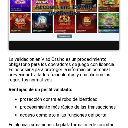
La validación en Vlad Casino es un procedimiento
obligatorio para los operadores de juego con licencia.
Es necesaria para proteger la información personal,
prevenir actividades fraudulentas y cumplir con los
requisitos normativos.
Ventajas de un perfil validado:
protección contra el robo de identidad
procesamiento más rápido de las transacciones
acceso completo a las funciones del portal
En algunas situaciones, la plataforma puede solicitar