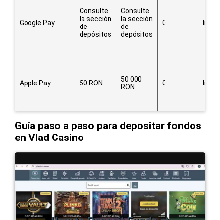
Consulte
Consulte
la sección
la sección
Google Pay
0
Inst
de
de
depósitos
depósitos
50 000
Apple Pay
50 RON
0
Inst
RON
Guía paso a paso para depositar fondos
en Vlad Casino