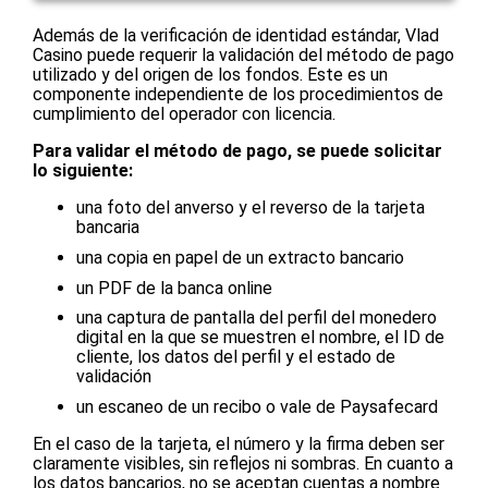
Además de la verificación de identidad estándar, Vlad
Casino puede requerir la validación del método de pago
utilizado y del origen de los fondos. Este es un
componente independiente de los procedimientos de
cumplimiento del operador con licencia.
Para validar el método de pago, se puede solicitar
lo siguiente:
una foto del anverso y el reverso de la tarjeta
bancaria
una copia en papel de un extracto bancario
un PDF de la banca online
una captura de pantalla del perfil del monedero
digital en la que se muestren el nombre, el ID de
cliente, los datos del perfil y el estado de
validación
un escaneo de un recibo o vale de Paysafecard
En el caso de la tarjeta, el número y la firma deben ser
claramente visibles, sin reflejos ni sombras. En cuanto a
los datos bancarios, no se aceptan cuentas a nombre