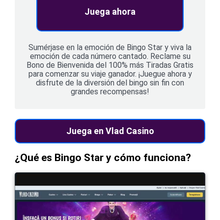
Juega ahora
Sumérjase en la emoción de Bingo Star y viva la
emoción de cada número cantado. Reclame su
Bono de Bienvenida del 100% más Tiradas Gratis
para comenzar su viaje ganador. ¡Juegue ahora y
disfrute de la diversión del bingo sin fin con
grandes recompensas!
Juega en Vlad Casino
¿Qué es Bingo Star y cómo funciona?