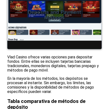
Vlad Casino ofrece varias opciones para depositar
fondos. Entre ellas se incluyen tarjetas bancarias
tradicionales, monederos digitales, tarjetas prepago y
métodos de pago móvil.
En la mayoría de los métodos, los depósitos se
procesan al instante. Sin embargo, los límites, las
comisiones y la disponibilidad de métodos de pago
específicos pueden variar.
Tabla comparativa de métodos de
depósito