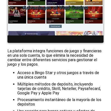
La plataforma integra funciones de juego y financieras
en una sola cuenta, lo que elimina la necesidad de
cambiar entre diferentes servicios para gestionar el
juego y los pagos.
Acceso a Bingo Star y otros juegos a través de
una única cuenta
Múltiples métodos de depósito, incluyendo
tarjetas de crédito, Skrill, Neteller, Paysafecard,
Google Pay y Apple Pay
Procesamiento instantáneo de la mayoría de los
depósitos