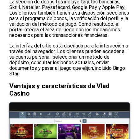
La sección de depósitos incluye tarjetas bancarias,
Skrill, Neteller, Paysafecard, Google Pay y Apple Pay.
Los clientes también tienen a su disposición secciones
para el programa de bonos, la verificación del perfil y la
validación del método de pago. Como resultado, el
portal integra el área de juego con los mecanismos
necesarios para las transacciones financieras.
La interfaz del sitio está diseñada para la interacción a
través del navegador. Los clientes pueden acceder a
su cuenta personal, seleccionar un método de
depósito, consultar los bonos actuales, enviar
documentos y pasar al juego que elijan, incluido Bingo
Star.
Ventajas y características de Vlad
Casino