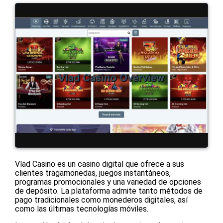
Vlad Casino es un casino digital que ofrece a sus
clientes tragamonedas, juegos instantáneos,
programas promocionales y una variedad de opciones
de depósito. La plataforma admite tanto métodos de
pago tradicionales como monederos digitales, así
como las últimas tecnologías móviles.