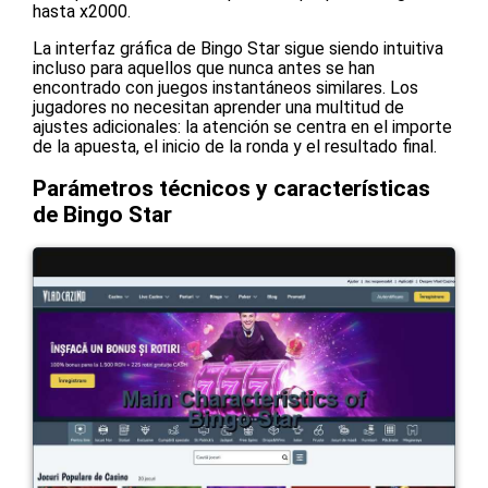
hasta x2000.
La interfaz gráfica de Bingo Star sigue siendo intuitiva
incluso para aquellos que nunca antes se han
encontrado con juegos instantáneos similares. Los
jugadores no necesitan aprender una multitud de
ajustes adicionales: la atención se centra en el importe
de la apuesta, el inicio de la ronda y el resultado final.
Parámetros técnicos y características
de Bingo Star