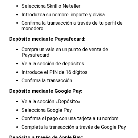
Selecciona Skrill o Neteller
Introduzca su nombre, importe y divisa
Confirma la transacción a través de tu perfil de
monedero
Depósito mediante Paysafecard:
Compra un vale en un punto de venta de
Paysafecard
Ve a la sección de depósitos
Introduce el PIN de 16 dígitos
Confirma la transacción
Depósito mediante Google Pay:
Ve a la sección «Depósito»
Selecciona Google Pay
Confirma el pago con una tarjeta a tu nombre
Completa la transacción a través de Google Pay
Depósito a través de Apple Pay: