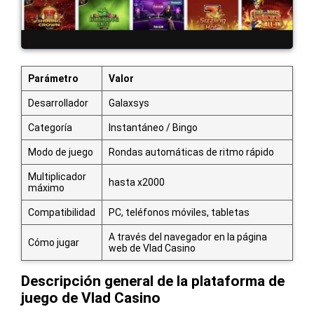
Parámetro
Valor
Desarrollador
Galaxsys
Categoría
Instantáneo / Bingo
Modo de juego
Rondas automáticas de ritmo rápido
Multiplicador
hasta x2000
máximo
Compatibilidad
PC, teléfonos móviles, tabletas
A través del navegador en la página
Cómo jugar
web de Vlad Casino
Descripción general de la plataforma de
juego de Vlad Casino