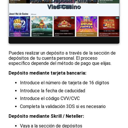
Puedes realizar un depósito a través de la sección de
depósitos de tu cuenta personal. El proceso
específico depende del método de pago que elijas.
Depósito mediante tarjeta bancaria:
Introduce el número de tarjeta de 16 dígitos
Introduce la fecha de caducidad
Introduce el código CVV/CVC
Completa la validación 3DS si es necesario
Depósito mediante Skrill / Neteller:
Vaya a la sección de depósitos