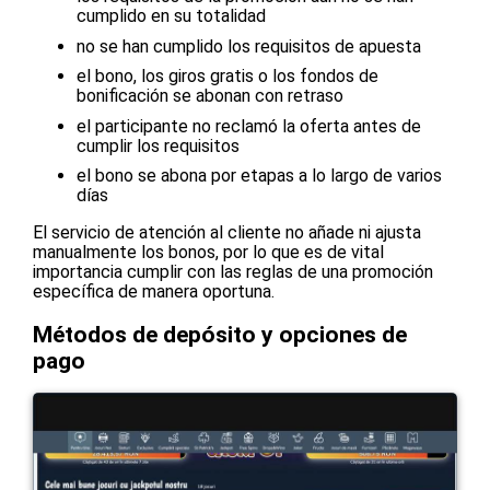
cumplido en su totalidad
no se han cumplido los requisitos de apuesta
el bono, los giros gratis o los fondos de
bonificación se abonan con retraso
el participante no reclamó la oferta antes de
cumplir los requisitos
el bono se abona por etapas a lo largo de varios
días
El servicio de atención al cliente no añade ni ajusta
manualmente los bonos, por lo que es de vital
importancia cumplir con las reglas de una promoción
específica de manera oportuna.
Métodos de depósito y opciones de
pago