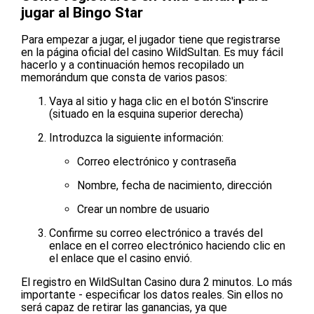
jugar al Bingo Star
Para empezar a jugar, el jugador tiene que registrarse
en la página oficial del casino WildSultan. Es muy fácil
hacerlo y a continuación hemos recopilado un
memorándum que consta de varios pasos:
Vaya al sitio y haga clic en el botón S'inscrire
(situado en la esquina superior derecha)
Introduzca la siguiente información:
Correo electrónico y contraseña
Nombre, fecha de nacimiento, dirección
Crear un nombre de usuario
Confirme su correo electrónico a través del
enlace en el correo electrónico haciendo clic en
el enlace que el casino envió.
El registro en WildSultan Casino dura 2 minutos. Lo más
importante - especificar los datos reales. Sin ellos no
será capaz de retirar las ganancias, ya que