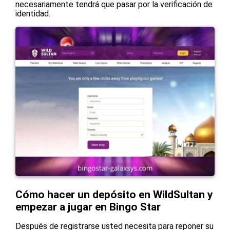
necesariamente tendrá que pasar por la verificación de
identidad.
Cómo hacer un depósito en WildSultan y
empezar a jugar en Bingo Star
Después de registrarse usted necesita para reponer su