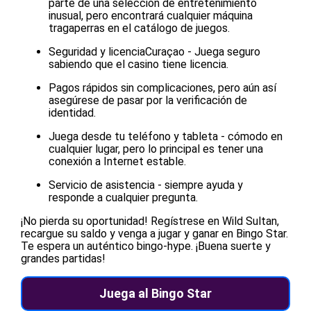
parte de una selección de entretenimiento
inusual, pero encontrará cualquier máquina
tragaperras en el catálogo de juegos.
Seguridad y licenciaCuraçao - Juega seguro
sabiendo que el casino tiene licencia.
Pagos rápidos sin complicaciones, pero aún así
asegúrese de pasar por la verificación de
identidad.
Juega desde tu teléfono y tableta - cómodo en
cualquier lugar, pero lo principal es tener una
conexión a Internet estable.
Servicio de asistencia - siempre ayuda y
responde a cualquier pregunta.
¡No pierda su oportunidad! Regístrese en Wild Sultan,
recargue su saldo y venga a jugar y ganar en Bingo Star.
Te espera un auténtico bingo-hype. ¡Buena suerte y
grandes partidas!
Juega al Bingo Star