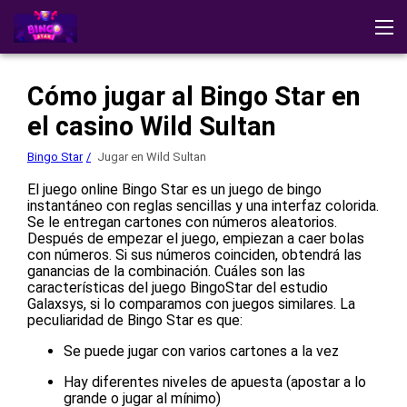
Bingo Star
Testimonios
Descargar aplicación
Demo
Cómo jugar al Bingo Star en
Estrategias
Otros Juegos
el casino Wild Sultan
Jugar en el casino
Bingo Star
Jugar en Wild Sultan
El juego online Bingo Star es un juego de bingo
instantáneo con reglas sencillas y una interfaz colorida.
Se le entregan cartones con números aleatorios.
Después de empezar el juego, empiezan a caer bolas
con números. Si sus números coinciden, obtendrá las
ganancias de la combinación. Cuáles son las
características del juego BingoStar del estudio
Galaxsys, si lo comparamos con juegos similares. La
peculiaridad de Bingo Star es que:
Se puede jugar con varios cartones a la vez
Hay diferentes niveles de apuesta (apostar a lo
grande o jugar al mínimo)