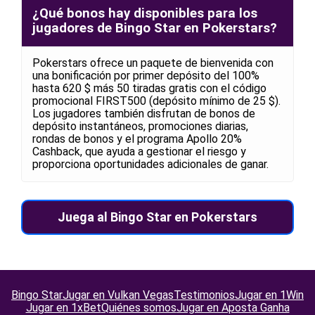
¿Qué bonos hay disponibles para los
jugadores de Bingo Star en Pokerstars?
Pokerstars ofrece un paquete de bienvenida con
una bonificación por primer depósito del 100%
hasta 620 $ más 50 tiradas gratis con el código
promocional FIRST500 (depósito mínimo de 25 $).
Los jugadores también disfrutan de bonos de
depósito instantáneos, promociones diarias,
rondas de bonos y el programa Apollo 20%
Cashback, que ayuda a gestionar el riesgo y
proporciona oportunidades adicionales de ganar.
Juega al Bingo Star en Pokerstars
Bingo Star
Jugar en Vulkan Vegas
Testimonios
Jugar en 1Win
Jugar en 1xBet
Quiénes somos
Jugar en Aposta Ganha