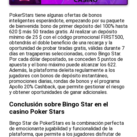
PokerStars tiene algunas ofertas de bonos
inteligentes esperándote, empezando por su paquete
de bienvenida: bono de primer depósito del 100% hasta
620 $ más 50 tiradas gratis. Al realizar un depósito
mínimo de 25 $ con el código promocional FIRST500,
obtendrás el doble beneficio de una recarga y la
oportunidad de probar tiradas gratis, válidas durante 7
días en tragaperras seleccionadas, como Bingo Star.
Por cada dólar depositado, se conceden 5 puntos de
apuesta y el bono máximo puede alcanzar los 622.
Además, la plataforma deleita regularmente a los
jugadores con bonos de depósito instantáneo,
promociones diarias, rondas de bonos y el programa
Apollo 20% Cashback, que permite gestionar el riesgo
y obtener oportunidades de ganar adicionales.
Conclusión sobre Bingo Star en el
casino Poker Stars
Bingo Star de PokerStars es la combinación perfecta
de emocionante jugabilidad y funcionalidad de la
plataforma, que permite a los jugadores disfrutar de