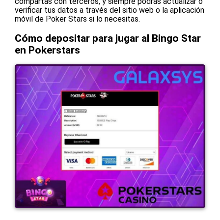
compartas con terceros, y siempre podrás actualizar o
verificar tus datos a través del sitio web o la aplicación
móvil de Poker Stars si lo necesitas.
Cómo depositar para jugar al Bingo Star
en Pokerstars