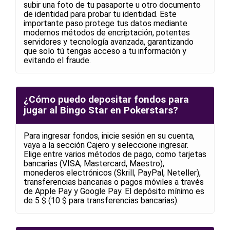
subir una foto de tu pasaporte u otro documento
de identidad para probar tu identidad. Este
importante paso protege tus datos mediante
modernos métodos de encriptación, potentes
servidores y tecnología avanzada, garantizando
que solo tú tengas acceso a tu información y
evitando el fraude.
¿Cómo puedo depositar fondos para
jugar al Bingo Star en Pokerstars?
Para ingresar fondos, inicie sesión en su cuenta,
vaya a la sección Cajero y seleccione ingresar.
Elige entre varios métodos de pago, como tarjetas
bancarias (VISA, Mastercard, Maestro),
monederos electrónicos (Skrill, PayPal, Neteller),
transferencias bancarias o pagos móviles a través
de Apple Pay y Google Pay. El depósito mínimo es
de 5 $ (10 $ para transferencias bancarias).