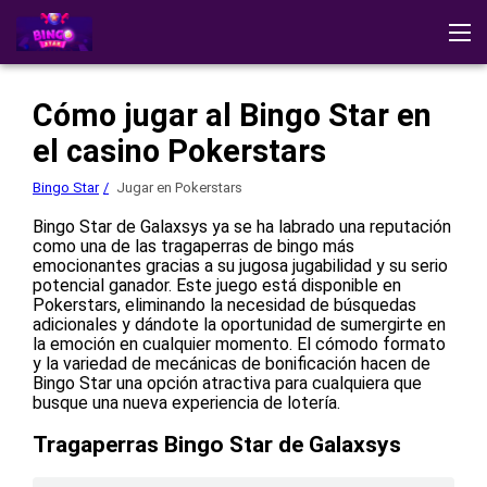
Bingo Star
Testimonios
Descargar aplicación
Demo
Cómo jugar al Bingo Star en
Estrategias
Otros Juegos
el casino Pokerstars
Jugar en el casino
Bingo Star
Jugar en Pokerstars
Bingo Star de Galaxsys ya se ha labrado una reputación
como una de las tragaperras de bingo más
emocionantes gracias a su jugosa jugabilidad y su serio
potencial ganador. Este juego está disponible en
Pokerstars, eliminando la necesidad de búsquedas
adicionales y dándote la oportunidad de sumergirte en
la emoción en cualquier momento. El cómodo formato
y la variedad de mecánicas de bonificación hacen de
Bingo Star una opción atractiva para cualquiera que
busque una nueva experiencia de lotería.
Tragaperras Bingo Star de Galaxsys